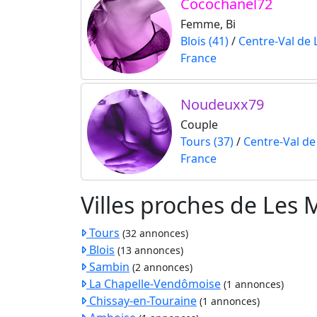
Cocochanel72
Femme, Bi
Blois (41)
/
Centre-Val de 
France
Noudeuxx79
Couple
Tours (37)
/
Centre-Val de
France
Villes proches de Les 
Tours
(32 annonces)
Blois
(13 annonces)
Sambin
(2 annonces)
La Chapelle-Vendômoise
(1 annonces)
Chissay-en-Touraine
(1 annonces)