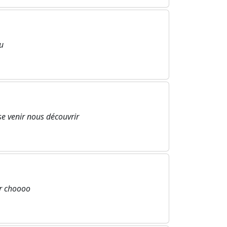
u
sse venir nous découvrir
r choooo