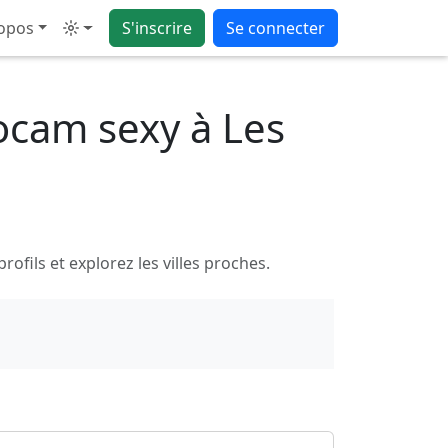
opos
S'inscrire
Se connecter
Mode
ocam sexy à Les
fils et explorez les villes proches.