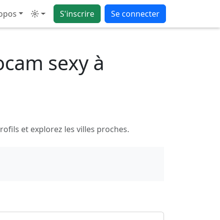
opos
S'inscrire
Se connecter
Mode
ocam sexy à
ils et explorez les villes proches.