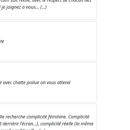
cam soit réelle, avec le respect de chacun des
e joignez a nous... (...)
te
avec chatte poilue on vous attend
lle recherche complicité féminine. Complicité
 derrière l'écran...), complicité réelle (la même