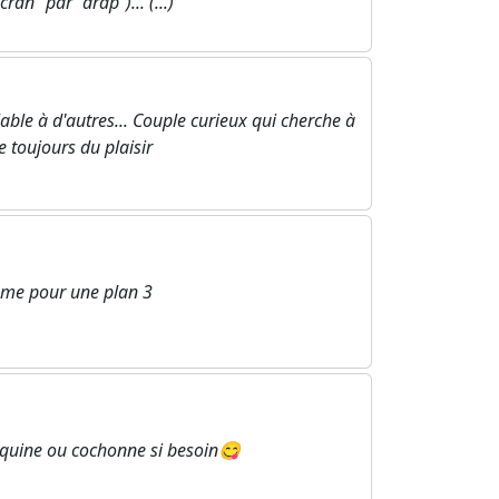
an" par "drap")... (...)
le à d'autres... Couple curieux qui cherche à
e toujours du plaisir
mme pour une plan 3
coquine ou cochonne si besoin😋