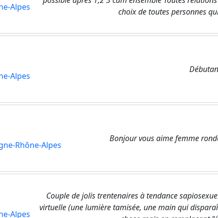
possible après 1,2 3 cam ensemble Toutes relations 
ne-Alpes
choix de toutes personnes qui j
Débutan
ne-Alpes
Bonjour vous aime femme ronde 
gne-Rhône-Alpes
Couple de jolis trentenaires à tendance sapiosexue
virtuelle (une lumière tamisée, une main qui disparaît
ne-Alpes