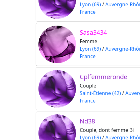
Lyon (69)
/
Auvergne-Rhô
France
Sasa3434
Femme
Lyon (69)
/
Auvergne-Rhô
France
Cplfemmeronde
Couple
Saint-Étienne (42)
/
Auver
France
Nd38
Couple, dont femme Bi
Lyon (69)
/
Auvergne-Rhô