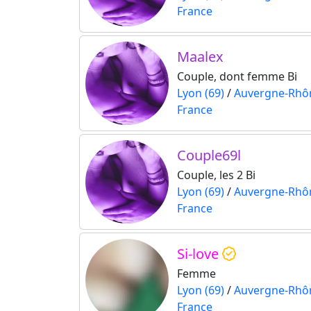
France
Maalex
Couple, dont femme Bi
Lyon (69)
/
Auvergne-Rhô
France
Couple69l
Couple, les 2 Bi
Lyon (69)
/
Auvergne-Rhô
France
Si-love
Femme
Lyon (69)
/
Auvergne-Rhô
France