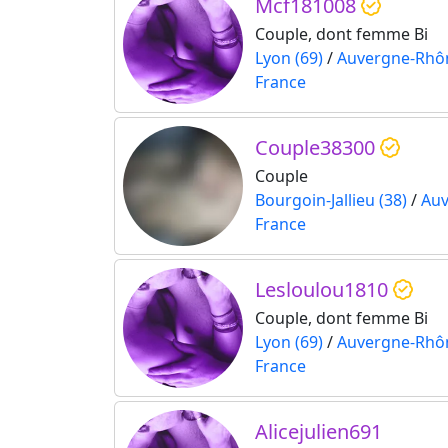
Mcf181008
Couple, dont femme Bi
Lyon (69)
/
Auvergne-Rhô
France
Couple38300
Couple
Bourgoin-Jallieu (38)
/
Auv
France
Lesloulou1810
Couple, dont femme Bi
Lyon (69)
/
Auvergne-Rhô
France
Alicejulien691