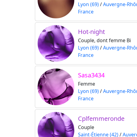
Lyon (69)
/
Auvergne-Rhô
France
Hot-night
Couple, dont femme Bi
Lyon (69)
/
Auvergne-Rhô
France
Sasa3434
Femme
Lyon (69)
/
Auvergne-Rhô
France
Cplfemmeronde
Couple
Saint-Étienne (42)
/
Auver