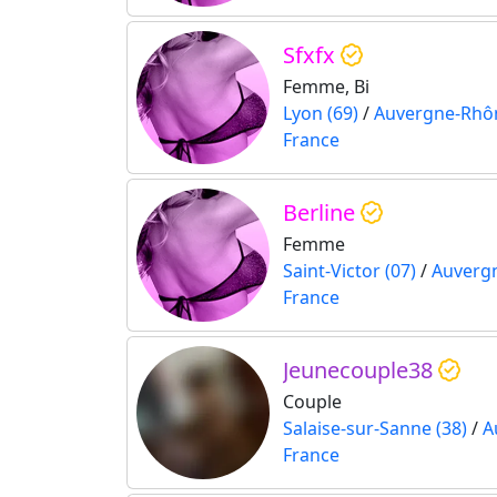
Sfxfx
Femme, Bi
Lyon (69)
/
Auvergne-Rhô
France
Berline
Femme
Saint-Victor (07)
/
Auverg
France
Jeunecouple38
Couple
Salaise-sur-Sanne (38)
/
A
France