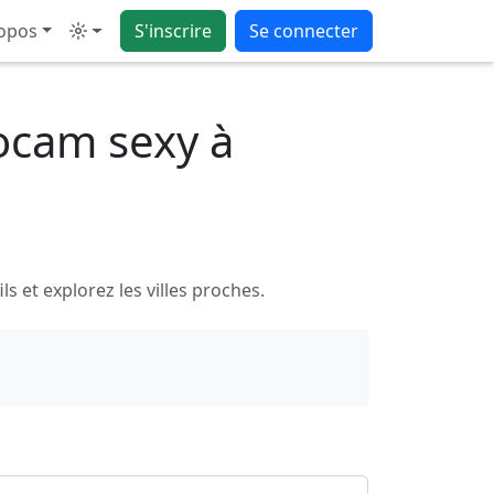
opos
S'inscrire
Se connecter
Mode
ocam sexy à
 et explorez les villes proches.